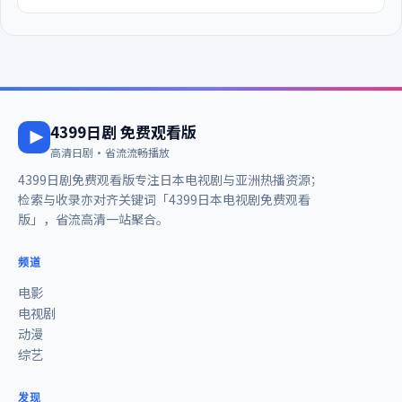
4399日剧 免费观看版
高清日剧·省流流畅播放
4399日剧免费观看版
专注日本电视剧与亚洲热播资源；
检索与收录亦对齐关键词「
4399日本电视剧免费观看
版
」，省流高清一站聚合。
频道
电影
电视剧
动漫
综艺
发现