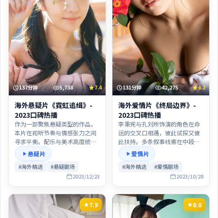
137分钟
5,738
7.4
131分钟
42,275
6.2
海外悬疑片《霓虹追缉》-
海外爱情片《终局边界》-
2023口碑热播
2023口碑热播
作为一部聚焦悬疑类型的作品，
李秉宪与孔刘所饰演的角色在命
本片在视听节奏与情感张力之间
运的交叉口相遇，彼此试探又彼
寻求平衡。配乐与美术高度统
此扶持。多条叙事线索在中段汇
一，令每一次对峙都像一声敲击
合，真相并非唯一答案，而是多
悬疑片
爱情片
在心口的钟声。主演方面，蒋雯
重解释的交织。这不仅是一部娱
#海外精选
#悬疑剧场
#海外精选
#爱情剧场
丽、舒淇、张译、易烊千玺的表
乐作品，也试图叩问当下社会的
演层次丰富，群戏调度亦可圈可
2023/12/23
某种普遍焦虑。
2023/10/28
点。
7.9
8.0