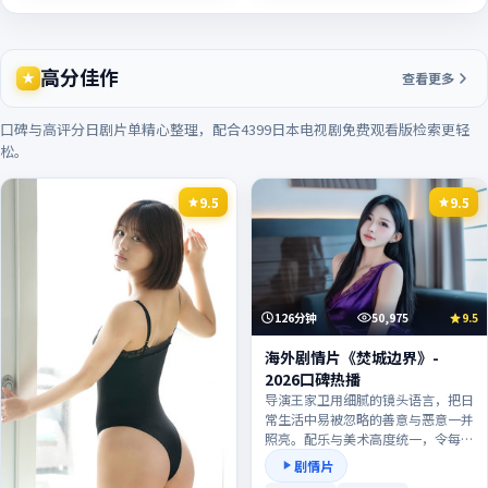
高分佳作
查看更多
口碑与高评分日剧片单精心整理，配合
4399日本电视剧免费观看版
检索更轻
松。
9.5
9.5
126分钟
50,975
9.5
海外剧情片《焚城边界》-
2026口碑热播
导演王家卫用细腻的镜头语言，把日
常生活中易被忽略的善意与恶意一并
照亮。配乐与美术高度统一，令每一
次对峙都像一声敲击在心口的钟声。
剧情片
本片适合希望看到完整人物弧光与情