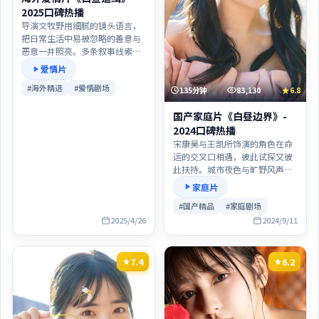
2025口碑热播
导演文牧野用细腻的镜头语言，
把日常生活中易被忽略的善意与
恶意一并照亮。多条叙事线索在
中段汇合，真相并非唯一答案，
爱情片
而是多重解释的交织。本片适合
#海外精选
#爱情剧场
希望看到完整人物弧光与情感落
135分钟
83,130
6.8
点的观众，结尾留白耐人寻味。
国产家庭片《白昼边界》-
2024口碑热播
宋康昊与王凯所饰演的角色在命
运的交叉口相遇，彼此试探又彼
此扶持。城市夜色与旷野风声交
替出现，象征角色内心的摇摆与
家庭片
觉醒。主演方面，宋康昊、王
#国产精品
#家庭剧场
凯、蒂尔达·斯文顿、蒋雯丽的
2025/4/26
表演层次丰富，群戏调度亦可圈
2024/9/11
可点。
7.4
6.2