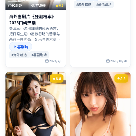
#海外精选
#爱情剧场
品，也试图叩问当下社会的某种
92分钟
77,566
6.5
普遍焦虑。
海外喜剧片《狂潮档案》-
2023口碑热播
导演王小帅用细腻的镜头语言，
把日常生活中易被忽略的善意与
恶意一并照亮。配乐与美术高度
统一，令每一次对峙都像一声敲
喜剧片
击在心口的钟声。本片适合希望
#海外精选
#喜剧剧场
看到完整人物弧光与情感落点的
观众，结尾留白耐人寻味。
2023/7/6
2026/10/28
6.8
8.3