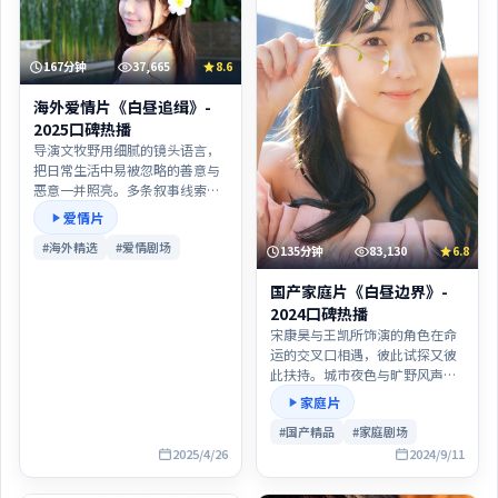
167分钟
37,665
8.6
海外爱情片《白昼追缉》-
2025口碑热播
导演文牧野用细腻的镜头语言，
把日常生活中易被忽略的善意与
恶意一并照亮。多条叙事线索在
中段汇合，真相并非唯一答案，
爱情片
而是多重解释的交织。本片适合
#海外精选
#爱情剧场
希望看到完整人物弧光与情感落
135分钟
83,130
6.8
点的观众，结尾留白耐人寻味。
国产家庭片《白昼边界》-
2024口碑热播
宋康昊与王凯所饰演的角色在命
运的交叉口相遇，彼此试探又彼
此扶持。城市夜色与旷野风声交
替出现，象征角色内心的摇摆与
家庭片
觉醒。主演方面，宋康昊、王
#国产精品
#家庭剧场
凯、蒂尔达·斯文顿、蒋雯丽的
2025/4/26
表演层次丰富，群戏调度亦可圈
2024/9/11
可点。