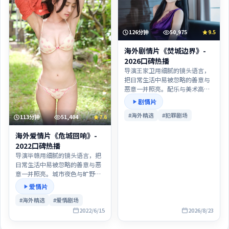
126分钟
50,975
9.5
海外剧情片《焚城边界》-
2026口碑热播
导演王家卫用细腻的镜头语言，
把日常生活中易被忽略的善意与
恶意一并照亮。配乐与美术高度
统一，令每一次对峙都像一声敲
剧情片
击在心口的钟声。本片适合希望
#海外精选
#犯罪剧场
看到完整人物弧光与情感落点的
113分钟
51,404
7.6
观众，结尾留白耐人寻味。
海外爱情片《危城回响》-
2022口碑热播
导演毕赣用细腻的镜头语言，把
日常生活中易被忽略的善意与恶
意一并照亮。城市夜色与旷野风
声交替出现，象征角色内心的摇
爱情片
摆与觉醒。本片适合希望看到完
#海外精选
#爱情剧场
整人物弧光与情感落点的观众，
结尾留白耐人寻味。
2022/6/15
2026/8/23